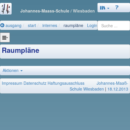
Johannes-Maass-Schule
/ Wiesbaden
ausgang
start
internes
raumpläne
Login
Raumpläne
Aktionen
Impressum
Datenschutz
Haftungsausschluss
Johannes-Maaß-
Schule Wiesbaden
|
18.12.2013